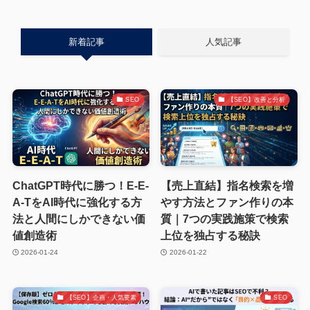
新着記事
人気記事
SEO
【SEO】改善と分析
ChatGPT時代に勝つ！E-E-
【売上直結】指名検索を増
A-TをAI時代に強化する方
やす方法とファン作りの本
法と人間にしかできない価
質｜7つの実践施策で検索
値創造術
上位を独占する秘訣
2026-01-24
2026-01-22
【SEO】企画・人気要素
SEO