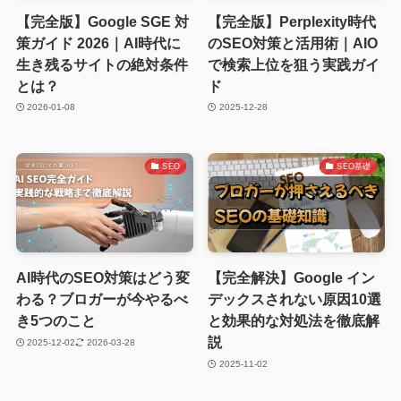
【完全版】Google SGE 対
【完全版】Perplexity時代
策ガイド 2026｜AI時代に
のSEO対策と活用術｜AIO
生き残るサイトの絶対条件
で検索上位を狙う実践ガイ
とは？
ド
2026-01-08
2025-12-28
SEO
SEO基礎
AI時代のSEO対策はどう変
【完全解決】Google イン
わる？ブロガーが今やるべ
デックスされない原因10選
き5つのこと
と効果的な対処法を徹底解
説
2025-12-02
2026-03-28
2025-11-02