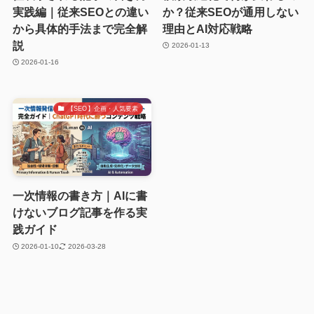
実践編｜従来SEOとの違い
か？従来SEOが通用しない
から具体的手法まで完全解
理由とAI対応戦略
説
2026-01-13
2026-01-16
【SEO】企画・人気要素
一次情報の書き方｜AIに書
けないブログ記事を作る実
践ガイド
2026-01-10
2026-03-28