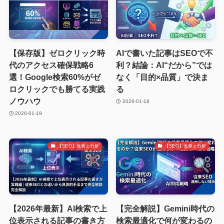
【保存版】ゼロクリック時
AIで書いた記事はSEOで不
代のアクセス確保戦略6
利？結論：AI“だから”では
選！Google検索60%がゼ
なく「目的×品質」で決ま
ロクリックでも勝てる実践
る
ノウハウ
2026-01-18
2026-01-19
【SEO】改善と分析
【SEO】改善と分析
【2026年最新】AI検索で上
【完全解説】Gemini時代の
位表示される記事の書き方
検索最適化で何が変わるの