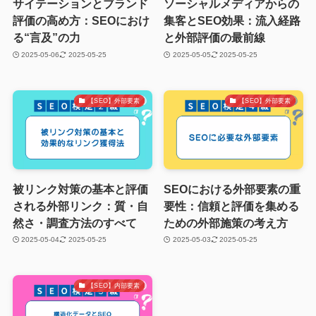
サイテーションとブランド
ソーシャルメディアからの
評価の高め方：SEOにおけ
集客とSEO効果：流入経路
る“言及”の力
と外部評価の最前線
2025-05-06
2025-05-25
2025-05-05
2025-05-25
【SEO】外部要素
【SEO】外部要素
被リンク対策の基本と評価
SEOにおける外部要素の重
される外部リンク：質・自
要性：信頼と評価を集める
然さ・調査方法のすべて
ための外部施策の考え方
2025-05-04
2025-05-25
2025-05-03
2025-05-25
【SEO】内部要素